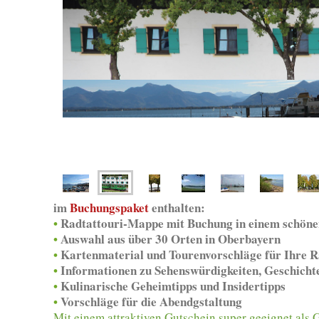
im
Buchungspaket
enthalten:
•
Radtattouri-Mappe mit Buchung in einem schöne
•
Auswahl aus über 30 Orten in Oberbayern
•
Kartenmaterial und Tourenvorschläge für Ihre R
•
Informationen zu Sehenswürdigkeiten, Geschicht
•
Kulinarische Geheimtipps und Insidertipps
•
Vorschläge für die Abendgstaltung
Mit einem attraktiven Gutschein super geeignet als