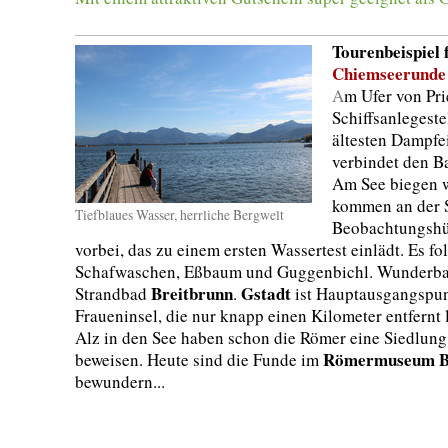
Tourenbeispiel 
Chiemseerunde
A
m Ufer von Pri
Schiffsanlegeste
ältesten Dampfe
verbindet den B
Am See biegen w
kommen an der S
Tiefblaues Wasser, herrliche Bergwelt
Beobachtungshü
vorbei, das zu einem ersten Wassertest einlädt. Es f
Schafwaschen, Eßbaum und Guggenbichl. Wunderbar
Breitbrunn
Gstadt
Strandbad
.
ist Hauptausgangspunk
Fraueninsel, die nur knapp einen Kilometer entfernt
Alz in den See haben schon die Römer eine Siedlun
Römermuseum B
beweisen. Heute sind die Funde im
bewundern...