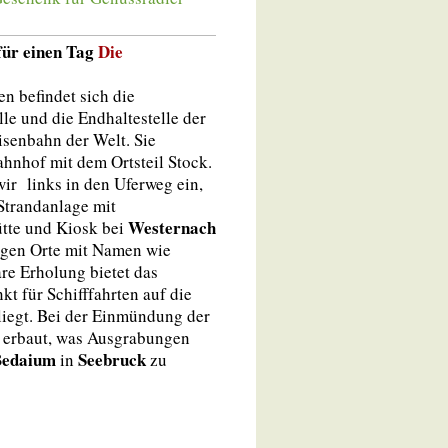
für einen Tag
Die
en befindet sich die
lle und die Endhaltestelle der
isenbahn der Welt. Sie
ahnhof mit dem Ortsteil Stock.
ir links in den Uferweg ein,
trandanlage mit
Westernach
tte und Kiosk bei
olgen Orte mit Namen wie
e Erholung bietet das
t für Schifffahrten auf die
 liegt. Bei der Einmündung der
g erbaut, was Ausgrabungen
edaium
Seebruck
in
zu