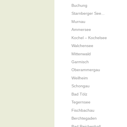
Buchung
Starnberger See...
Murnau
Ammersee
Kochel – Kochelsee
Walchensee
Mittenwald
Garmisch
Oberammergau
Weilheim
Schongau
Bad Tölz
Tegernsee
Fischbachau
Berchtegaden
Bad Reichenhall