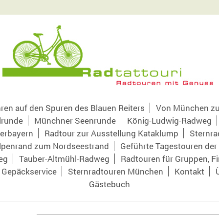
ren auf den Spuren des Blauen Reiters
Von München zu
lrunde
Münchner Seenrunde
König-Ludwig-Radweg
erbayern
Radtour zur Ausstellung Kataklump
Sternra
lpenrand zum Nordseestrand
Geführte Tagestouren de
eg
Tauber-Altmühl-Radweg
Radtouren für Gruppen, Fi
Gepäckservice
Sternradtouren München
Kontakt
Gästebuch