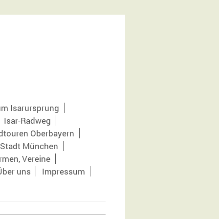
m Isarursprung
Isar-Radweg
dtouren Oberbayern
r Stadt München
rmen, Vereine
Über uns
Impressum